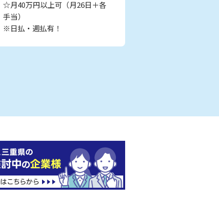
☆月40万円以上可（月26日＋各
手当）
※日払・週払有！