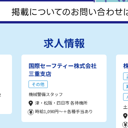
求人情報
国際セーフティー株式会社
三重支店
その他
機械警備スタッフ
2
津・松阪・四日市 各待機所
土
時給1,090円～＋各種手当あり