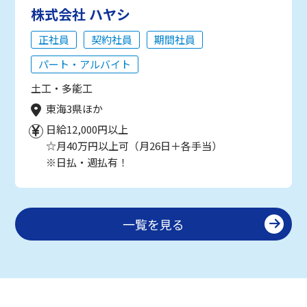
株式会社 ハヤシ
正社員
契約社員
期間社員
パート・アルバイト
土工・多能工
東海3県ほか
日給12,000円以上
☆月40万円以上可（月26日＋各手当）
※日払・週払有！
一覧を見る