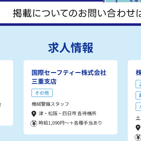
求人情報
国際セーフティー株式会社
三重支店
その他
機械警備スタッフ
2
津・松阪・四日市 各待機所
土
時給1,090円～＋各種手当あり