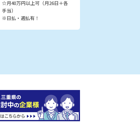
☆月40万円以上可（月26日＋各
手当）
※日払・週払有！