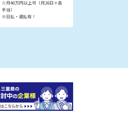
☆月40万円以上可（月26日＋各
手当）
※日払・週払有！