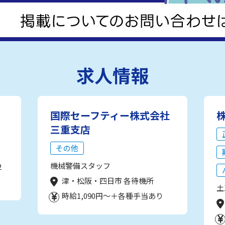
求人情報
国際セーフティー株式会社
三重支店
その他
機械警備スタッフ
2
津・松阪・四日市 各待機所
土
時給1,090円～＋各種手当あり