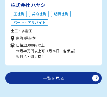
株式会社 ハヤシ
正社員
契約社員
期間社員
パート・アルバイト
土工・多能工
東海3県ほか
日給12,000円以上
☆月40万円以上可（月26日＋各手当）
※日払・週払有！
一覧を見る