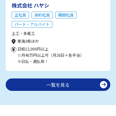
株式会社 ハヤシ
正社員
契約社員
期間社員
パート・アルバイト
土工・多能工
東海3県ほか
日給12,000円以上
☆月40万円以上可（月26日＋各手当）
※日払・週払有！
一覧を見る