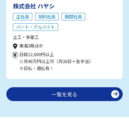
株式会社 ハヤシ
正社員
契約社員
期間社員
パート・アルバイト
土工・多能工
東海3県ほか
日給12,000円以上
☆月40万円以上可（月26日＋各手当）
※日払・週払有！
一覧を見る