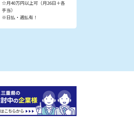
☆月40万円以上可（月26日＋各
手当）
※日払・週払有！