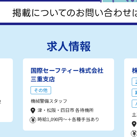
求人情報
国際セーフティー株式会社
三重支店
その他
機械警備スタッフ
2
津・松阪・四日市 各待機所
土
時給1,090円～＋各種手当あり