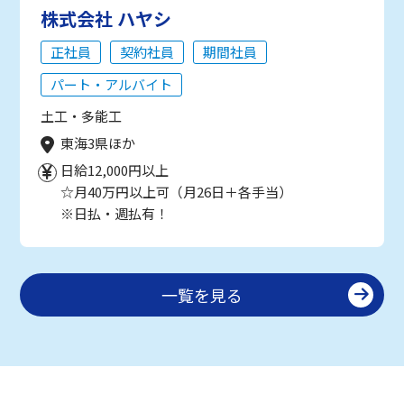
株式会社 ハヤシ
正社員
契約社員
期間社員
パート・アルバイト
土工・多能工
東海3県ほか
日給12,000円以上
☆月40万円以上可（月26日＋各手当）
※日払・週払有！
一覧を見る