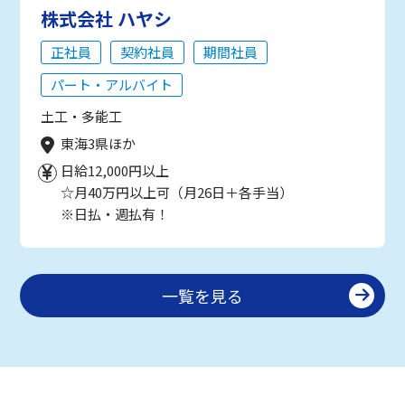
株式会社 ハヤシ
正社員
契約社員
期間社員
パート・アルバイト
土工・多能工
東海3県ほか
日給12,000円以上
☆月40万円以上可（月26日＋各手当）
※日払・週払有！
一覧を見る