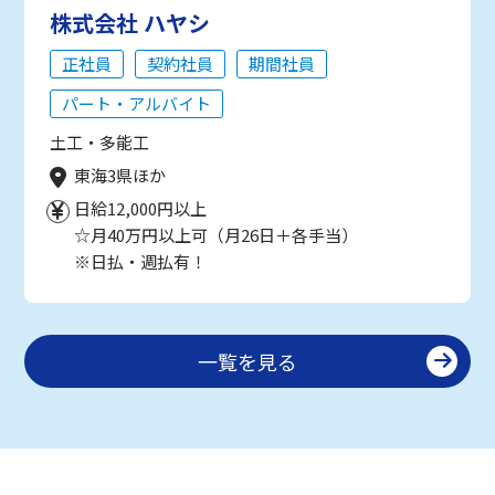
株式会社 ハヤシ
正社員
契約社員
期間社員
パート・アルバイト
土工・多能工
東海3県ほか
日給12,000円以上
☆月40万円以上可（月26日＋各手当）
※日払・週払有！
一覧を見る