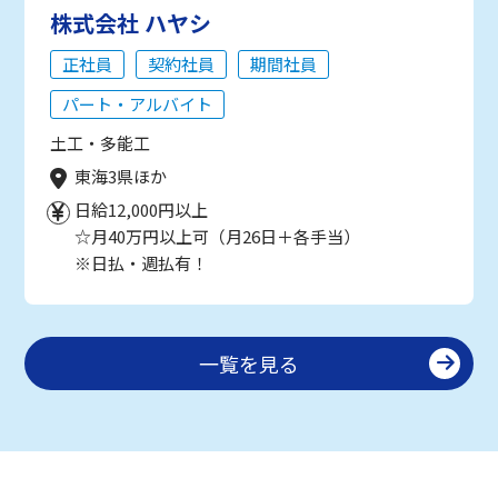
株式会社 ハヤシ
正社員
契約社員
期間社員
パート・アルバイト
土工・多能工
東海3県ほか
日給12,000円以上
☆月40万円以上可（月26日＋各手当）
※日払・週払有！
一覧を見る