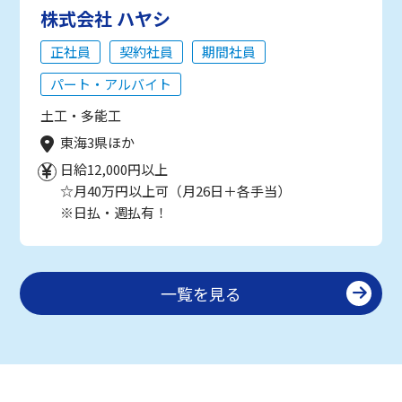
株式会社 ハヤシ
正社員
契約社員
期間社員
パート・アルバイト
土工・多能工
東海3県ほか
日給12,000円以上
☆月40万円以上可（月26日＋各手当）
※日払・週払有！
一覧を見る