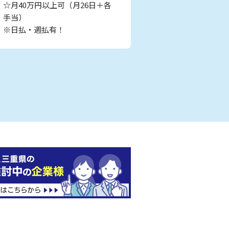
☆月40万円以上可（月26日＋各
手当）
※日払・週払有！