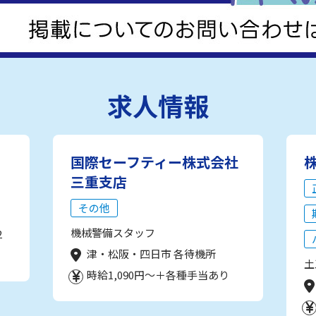
求人情報
国際セーフティー株式会社
三重支店
その他
機械警備スタッフ
2
津・松阪・四日市 各待機所
土
時給1,090円～＋各種手当あり