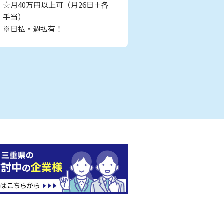
☆月40万円以上可（月26日＋各
手当）
※日払・週払有！