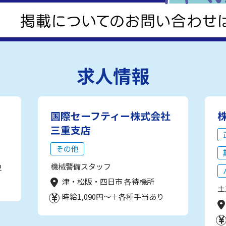
求人情報
国際セーフティー株式会社
三重支店
その他
機械警備スタッフ
2
津・松阪・四日市 各待機所
土
時給1,090円～＋各種手当あり