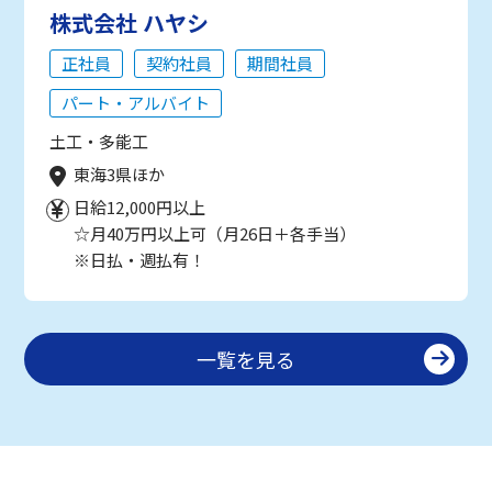
株式会社 ハヤシ
正社員
契約社員
期間社員
パート・アルバイト
土工・多能工
東海3県ほか
日給12,000円以上
☆月40万円以上可（月26日＋各手当）
※日払・週払有！
一覧を見る