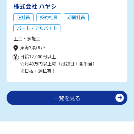
株式会社 ハヤシ
正社員
契約社員
期間社員
パート・アルバイト
土工・多能工
東海3県ほか
日給12,000円以上
☆月40万円以上可（月26日＋各手当）
※日払・週払有！
一覧を見る