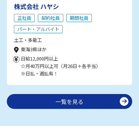
株式会社 ハヤシ
正社員
契約社員
期間社員
パート・アルバイト
土工・多能工
東海3県ほか
日給12,000円以上
☆月40万円以上可（月26日＋各手当）
※日払・週払有！
一覧を見る