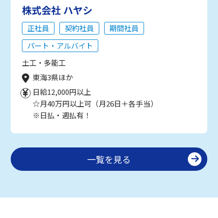
株式会社 ハヤシ
正社員
契約社員
期間社員
パート・アルバイト
土工・多能工
東海3県ほか
日給12,000円以上
☆月40万円以上可（月26日＋各手当）
※日払・週払有！
一覧を見る