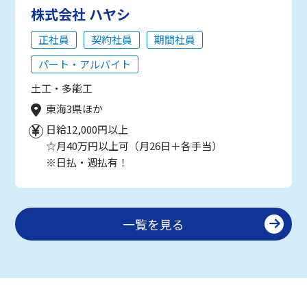
株式会社 ハヤシ
正社員
契約社員
期間社員
パート・アルバイト
土工・多能工
東海3県ほか
日給12,000円以上
☆月40万円以上可（月26日＋各手当）
※日払・週払有！
一覧を見る