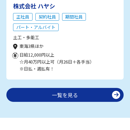
株式会社 ハヤシ
正社員
契約社員
期間社員
パート・アルバイト
土工・多能工
東海3県ほか
日給12,000円以上
☆月40万円以上可（月26日＋各手当）
※日払・週払有！
一覧を見る