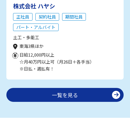
株式会社 ハヤシ
正社員
契約社員
期間社員
パート・アルバイト
土工・多能工
東海3県ほか
日給12,000円以上
☆月40万円以上可（月26日＋各手当）
※日払・週払有！
一覧を見る