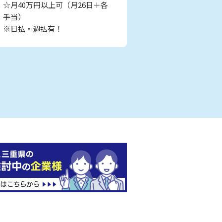
☆月40万円以上可（月26日＋各
手当）
※日払・週払有！