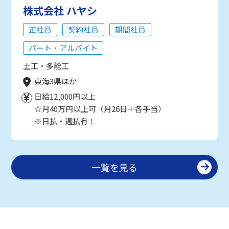
株式会社 ハヤシ
正社員
契約社員
期間社員
パート・アルバイト
土工・多能工
東海3県ほか
日給12,000円以上
☆月40万円以上可（月26日＋各手当）
※日払・週払有！
一覧を見る