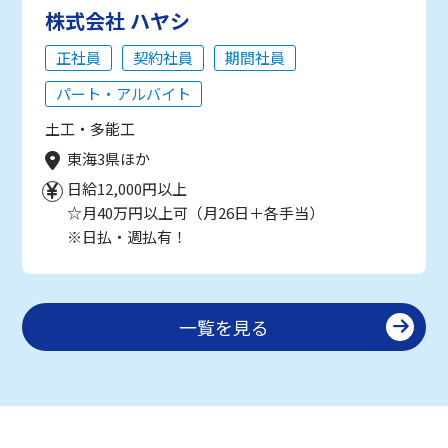
株式会社 ハヤシ
正社員
契約社員
期間社員
パート・アルバイト
土工・多能工
東海3県ほか
日給12,000円以上
☆月40万円以上可（月26日＋各手当）
※日払・週払有！
一覧を見る