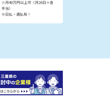
☆月40万円以上可（月26日＋各
手当）
※日払・週払有！