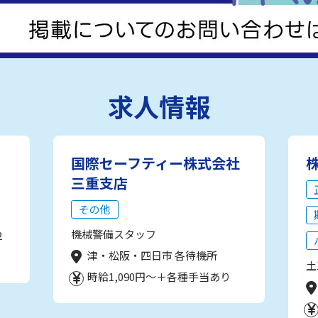
求人情報
国際セーフティー株式会社
三重支店
その他
機械警備スタッフ
2
津・松阪・四日市 各待機所
土
時給1,090円～＋各種手当あり