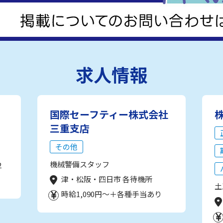
求人情報
国際セーフティー株式会社
三重支店
その他
機械警備スタッフ
2
津・松阪・四日市 各待機所
土
時給1,090円～＋各種手当あり