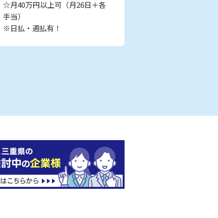
☆月40万円以上可（月26日＋各
手当）
※日払・週払有！