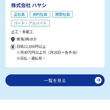
株式会社 ハヤシ
正社員
契約社員
期間社員
パート・アルバイト
土工・多能工
東海3県ほか
日給12,000円以上
☆月40万円以上可（月26日＋各手当）
※日払・週払有！
一覧を見る