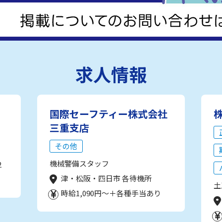
求人情報
国際セーフティー株式会社
三重支店
その他
機械警備スタッフ
2
津・松阪・四日市 各待機所
土
時給1,090円～＋各種手当あり