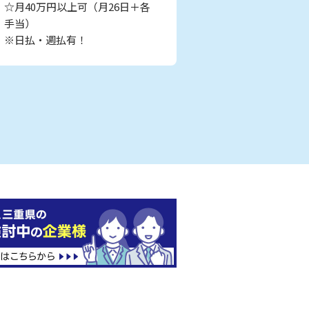
☆月40万円以上可（月26日＋各
手当）
※日払・週払有！