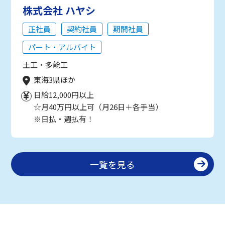
株式会社 ハヤシ
正社員
契約社員
期間社員
パート・アルバイト
土工・多能工
東海3県ほか
日給12,000円以上
☆月40万円以上可（月26日＋各手当）
※日払・週払有！
一覧を見る