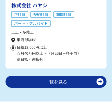
株式会社 ハヤシ
正社員
契約社員
期間社員
パート・アルバイト
土工・多能工
東海3県ほか
日給12,000円以上
☆月40万円以上可（月26日＋各手当）
※日払・週払有！
一覧を見る