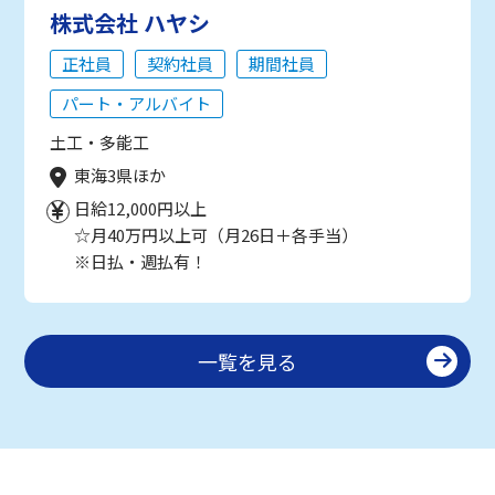
株式会社 ハヤシ
正社員
契約社員
期間社員
パート・アルバイト
土工・多能工
東海3県ほか
日給12,000円以上
☆月40万円以上可（月26日＋各手当）
※日払・週払有！
一覧を見る