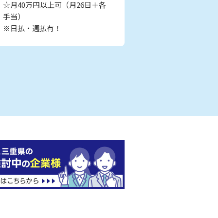
☆月40万円以上可（月26日＋各
手当）
※日払・週払有！