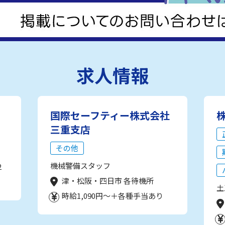
求人情報
国際セーフティー株式会社
三重支店
その他
機械警備スタッフ
2
津・松阪・四日市 各待機所
土
時給1,090円～＋各種手当あり