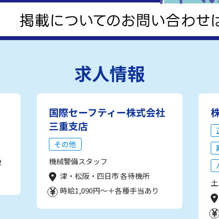
求人情報
国際セーフティー株式会社
三重支店
その他
機械警備スタッフ
2
津・松阪・四日市 各待機所
土
時給1,090円～＋各種手当あり