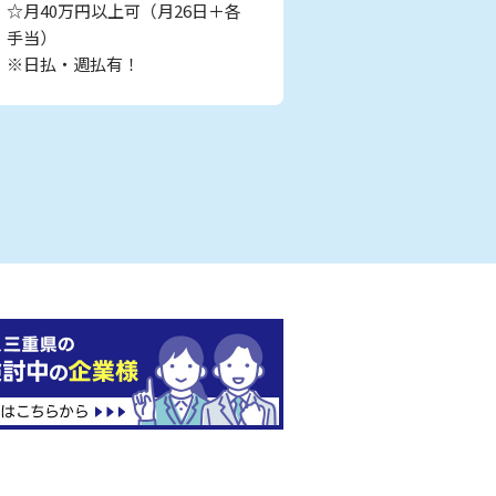
☆月40万円以上可（月26日＋各
手当）
※日払・週払有！