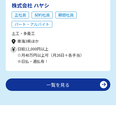
株式会社 ハヤシ
正社員
契約社員
期間社員
パート・アルバイト
土工・多能工
東海3県ほか
日給12,000円以上
☆月40万円以上可（月26日＋各手当）
※日払・週払有！
一覧を見る