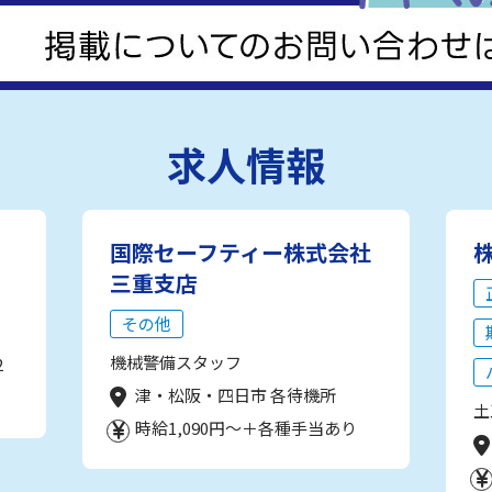
求人情報
国際セーフティー株式会社
三重支店
その他
機械警備スタッフ
2
津・松阪・四日市 各待機所
土
時給1,090円～＋各種手当あり