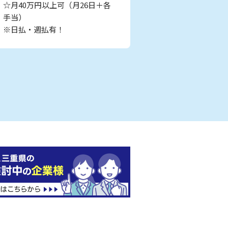
☆月40万円以上可（月26日＋各
手当）
※日払・週払有！