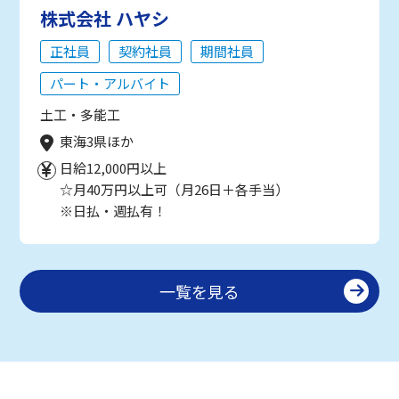
株式会社 ハヤシ
正社員
契約社員
期間社員
パート・アルバイト
土工・多能工
東海3県ほか
日給12,000円以上
☆月40万円以上可（月26日＋各手当）
※日払・週払有！
一覧を見る