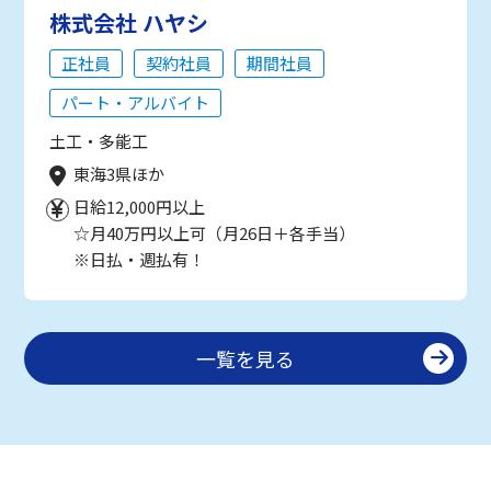
株式会社 ハヤシ
正社員
契約社員
期間社員
パート・アルバイト
土工・多能工
東海3県ほか
日給12,000円以上
☆月40万円以上可（月26日＋各手当）
※日払・週払有！
一覧を見る