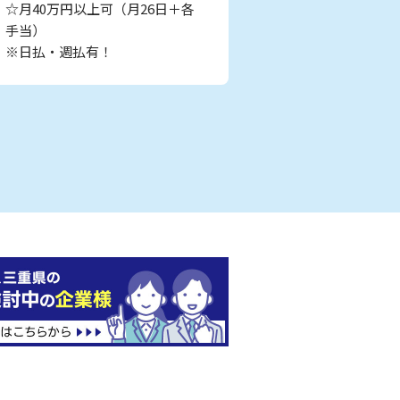
☆月40万円以上可（月26日＋各
手当）
※日払・週払有！