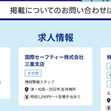
求人情報
国際セーフティー株式会社
三重支店
その他
機械警備スタッフ
2
津・松阪・四日市 各待機所
土
時給1,090円～＋各種手当あり