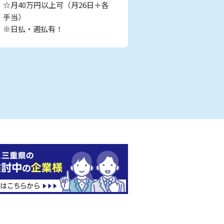
☆月40万円以上可（月26日＋各
手当）
※日払・週払有！