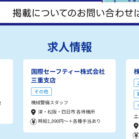
求人情報
国際セーフティー株式会社
三重支店
その他
機械警備スタッフ
2
津・松阪・四日市 各待機所
土
時給1,090円～＋各種手当あり