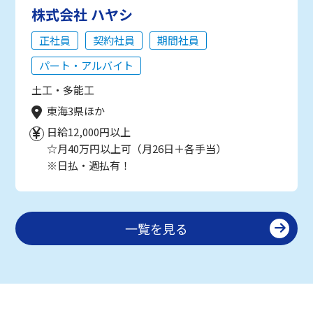
株式会社 ハヤシ
正社員
契約社員
期間社員
パート・アルバイト
土工・多能工
東海3県ほか
日給12,000円以上
☆月40万円以上可（月26日＋各手当）
※日払・週払有！
一覧を見る