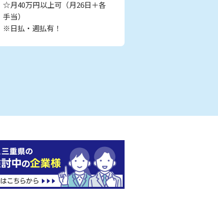
☆月40万円以上可（月26日＋各
手当）
※日払・週払有！