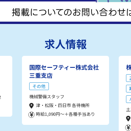
求人情報
国際セーフティー株式会社
三重支店
その他
機械警備スタッフ
2
津・松阪・四日市 各待機所
土
時給1,090円～＋各種手当あり