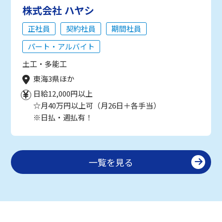
株式会社 ハヤシ
正社員
契約社員
期間社員
パート・アルバイト
土工・多能工
東海3県ほか
日給12,000円以上
☆月40万円以上可（月26日＋各手当）
※日払・週払有！
一覧を見る