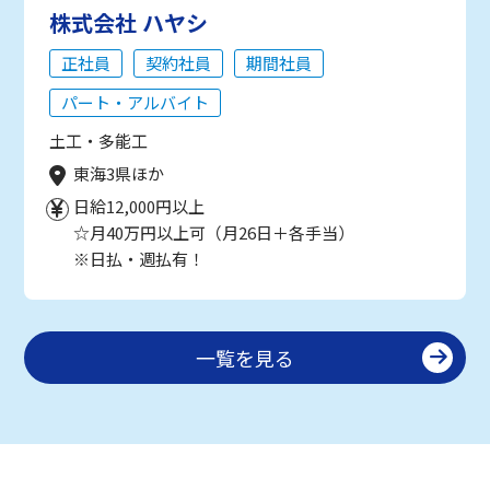
株式会社 ハヤシ
正社員
契約社員
期間社員
パート・アルバイト
土工・多能工
東海3県ほか
日給12,000円以上
☆月40万円以上可（月26日＋各手当）
※日払・週払有！
一覧を見る