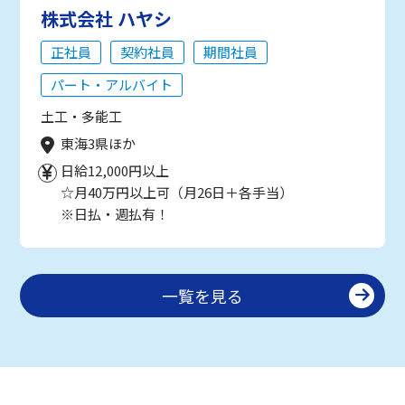
株式会社 ハヤシ
正社員
契約社員
期間社員
パート・アルバイト
土工・多能工
東海3県ほか
日給12,000円以上
☆月40万円以上可（月26日＋各手当）
※日払・週払有！
一覧を見る