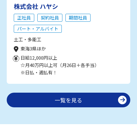
株式会社 ハヤシ
正社員
契約社員
期間社員
パート・アルバイト
土工・多能工
東海3県ほか
日給12,000円以上
☆月40万円以上可（月26日＋各手当）
※日払・週払有！
一覧を見る