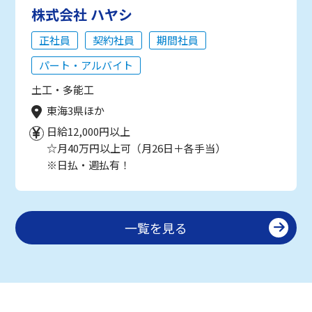
株式会社 ハヤシ
正社員
契約社員
期間社員
パート・アルバイト
土工・多能工
東海3県ほか
日給12,000円以上
☆月40万円以上可（月26日＋各手当）
※日払・週払有！
一覧を見る