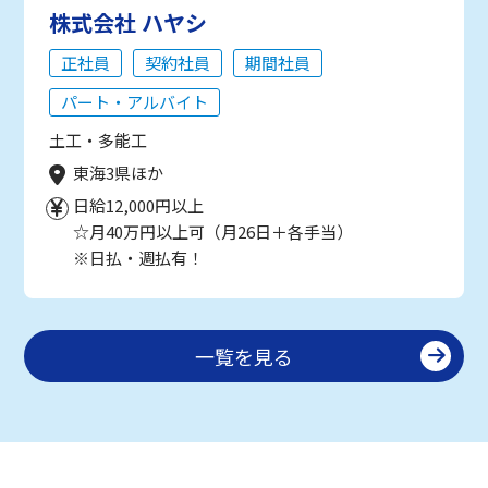
株式会社 ハヤシ
正社員
契約社員
期間社員
パート・アルバイト
土工・多能工
東海3県ほか
日給12,000円以上
☆月40万円以上可（月26日＋各手当）
※日払・週払有！
一覧を見る