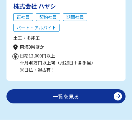
株式会社 ハヤシ
正社員
契約社員
期間社員
パート・アルバイト
土工・多能工
東海3県ほか
日給12,000円以上
☆月40万円以上可（月26日＋各手当）
※日払・週払有！
一覧を見る