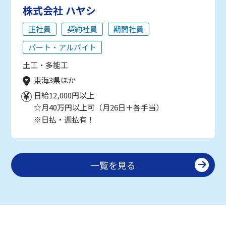
株式会社 ハヤシ
正社員
契約社員
期間社員
パート・アルバイト
土工・多能工
東海3県ほか
日給12,000円以上
☆月40万円以上可（月26日＋各手当）
※日払・週払有！
一覧を見る